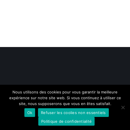
Nous utilisons des cookies pour vous garantir la meilleure
expérience sur notre site web. Si vous continuez à utiliser ce
© 2015-2020 LE NEILOS - TOUS DROITS RESERVES |
site, nous supposerons que vous en êtes satisfait.
MENTIONS LÉGALES
|RÉALISATION
GROUPE VAS-Y !
Ok
Refuser les coolies non essentiels
Politique de confidentialité