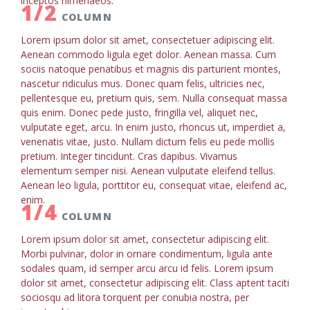
inceptos himenaeos.
1/2
COLUMN
Lorem ipsum dolor sit amet, consectetuer adipiscing elit.
Aenean commodo ligula eget dolor. Aenean massa. Cum
sociis natoque penatibus et magnis dis parturient montes,
nascetur ridiculus mus. Donec quam felis, ultricies nec,
pellentesque eu, pretium quis, sem. Nulla consequat massa
quis enim. Donec pede justo, fringilla vel, aliquet nec,
vulputate eget, arcu. In enim justo, rhoncus ut, imperdiet a,
venenatis vitae, justo. Nullam dictum felis eu pede mollis
pretium. Integer tincidunt. Cras dapibus. Vivamus
elementum semper nisi. Aenean vulputate eleifend tellus.
Aenean leo ligula, porttitor eu, consequat vitae, eleifend ac,
enim.
1/4
COLUMN
Lorem ipsum dolor sit amet, consectetur adipiscing elit.
Morbi pulvinar, dolor in ornare condimentum, ligula ante
sodales quam, id semper arcu arcu id felis. Lorem ipsum
dolor sit amet, consectetur adipiscing elit. Class aptent taciti
sociosqu ad litora torquent per conubia nostra, per