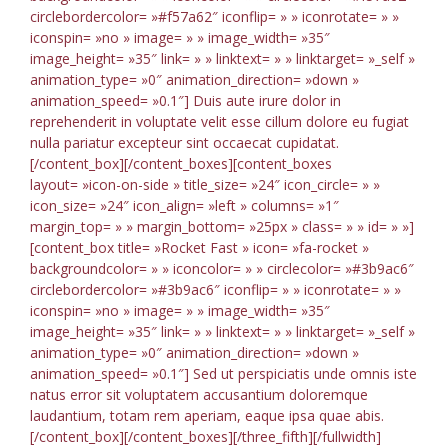
circlebordercolor= »#f57a62″ iconflip= » » iconrotate= » »
iconspin= »no » image= » » image_width= »35″
image_height= »35″ link= » » linktext= » » linktarget= »_self »
animation_type= »0″ animation_direction= »down »
animation_speed= »0.1″] Duis aute irure dolor in
reprehenderit in voluptate velit esse cillum dolore eu fugiat
nulla pariatur excepteur sint occaecat cupidatat.
[/content_box][/content_boxes][content_boxes
layout= »icon-on-side » title_size= »24″ icon_circle= » »
icon_size= »24″ icon_align= »left » columns= »1″
margin_top= » » margin_bottom= »25px » class= » » id= » »]
[content_box title= »Rocket Fast » icon= »fa-rocket »
backgroundcolor= » » iconcolor= » » circlecolor= »#3b9ac6″
circlebordercolor= »#3b9ac6″ iconflip= » » iconrotate= » »
iconspin= »no » image= » » image_width= »35″
image_height= »35″ link= » » linktext= » » linktarget= »_self »
animation_type= »0″ animation_direction= »down »
animation_speed= »0.1″] Sed ut perspiciatis unde omnis iste
natus error sit voluptatem accusantium doloremque
laudantium, totam rem aperiam, eaque ipsa quae abis.
[/content_box][/content_boxes][/three_fifth][/fullwidth]