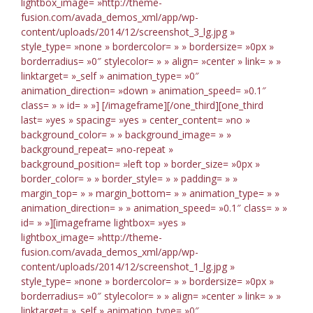
lightbox_image= »http://theme-
fusion.com/avada_demos_xml/app/wp-
content/uploads/2014/12/screenshot_3_lg.jpg »
style_type= »none » bordercolor= » » bordersize= »0px »
borderradius= »0″ stylecolor= » » align= »center » link= » »
linktarget= »_self » animation_type= »0″
animation_direction= »down » animation_speed= »0.1″
class= » » id= » »]
[/imageframe][/one_third][one_third
last= »yes » spacing= »yes » center_content= »no »
background_color= » » background_image= » »
background_repeat= »no-repeat »
background_position= »left top » border_size= »0px »
border_color= » » border_style= » » padding= » »
margin_top= » » margin_bottom= » » animation_type= » »
animation_direction= » » animation_speed= »0.1″ class= » »
id= » »][imageframe lightbox= »yes »
lightbox_image= »http://theme-
fusion.com/avada_demos_xml/app/wp-
content/uploads/2014/12/screenshot_1_lg.jpg »
style_type= »none » bordercolor= » » bordersize= »0px »
borderradius= »0″ stylecolor= » » align= »center » link= » »
linktarget= »_self » animation_type= »0″