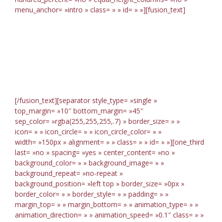
menu_anchor= »intro » class= » » id= » »][fusion_text]
All About
Avada App
[/fusion_text][separator style_type= »single »
top_margin= »10″ bottom_margin= »45″
sep_color= »rgba(255,255,255,.7) » border_size= » »
icon= » » icon_circle= » » icon_circle_color= » »
width= »150px » alignment= » » class= » » id= » »][one_third
last= »no » spacing= »yes » center_content= »no »
background_color= » » background_image= » »
background_repeat= »no-repeat »
background_position= »left top » border_size= »0px »
border_color= » » border_style= » » padding= » »
margin_top= » » margin_bottom= » » animation_type= » »
animation_direction= » » animation_speed= »0.1″ class= » »