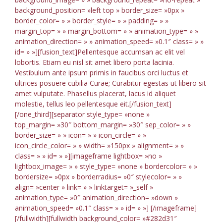
background_position= »left top » border_size= »0px »
border_color= » » border_style= » » padding= » »
margin_top= » » margin_bottom= » » animation_type= » »
animation_direction= » » animation_speed= »0.1″ class= » »
id= » »][fusion_text]Pellentesque accumsan ac elit vel
lobortis. Etiam eu nisl sit amet libero porta lacinia.
Vestibulum ante ipsum primis in faucibus orci luctus et
ultrices posuere cubilia Curae; Curabitur egestas ut libero sit
amet vulputate. Phasellus placerat, lacus id aliquet
molestie, tellus leo pellentesque eit.[/fusion_text]
[/one_third][separator style_type= »none »
top_margin= »30″ bottom_margin= »30″ sep_color= » »
border_size= » » icon= » » icon_circle= » »
icon_circle_color= » » width= »150px » alignment= » »
class= » » id= » »][imageframe lightbox= »no »
lightbox_image= » » style_type= »none » bordercolor= » »
bordersize= »0px » borderradius= »0″ stylecolor= » »
align= »center » link= » » linktarget= »_self »
animation_type= »0″ animation_direction= »down »
animation_speed= »0.1″ class= » » id= » »]
[/imageframe]
[/fullwidth][fullwidth background_color= »#282d31″