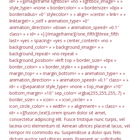
id= » »][imageframe lightbox= »no » lightbox_image= » »
style_type= »none » bordercolor= » » bordersize= »0px »
borderradius= »0″ stylecolor= » » align= »center » link= » »
linktarget= »_self » animation_type= »0″
animation_direction= »down » animation_speed= »0.1″
class= » » id= » »]
[/imageframe][/one_fifth][three_fifth
last= »yes » spacing= »yes » center_content= »no »
background_color= » » background_image= » »
background_repeat= »no-repeat »
background_position= »left top » border_size= »0px »
border_color= » » border_style= » » padding= » »
margin_top= » » margin_bottom= » » animation_type= » »
animation_direction= » » animation_speed= »0.1″ class= » »
id= » »][separator style_type= »none » top_margin= »10″
bottom_margin= »10″ sep_color= »rgba(255,255,255,.7) »
border_size= » » icon= » » icon_circle= » »
icon_circle_color= » » width= » » alignment= » » class= » »
id= » »][fusion_text]Lorem ipsum dolor sit amet,
consectetur adipiscing elit. Fusce tristique nunc turpis, vel
lacinia orci elementum id. Aenean ultrices placerat lacus, vel
tempor mi commodo eu. Suspendisse a dolor quis felis
dictum auctor sed ultrices enim. Praesent ac sollicitudin