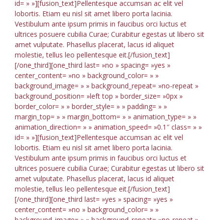
id= » »][fusion_text]Pellentesque accumsan ac elit vel
lobortis. Etiam eu nisl sit amet libero porta lacinia.
Vestibulum ante ipsum primis in faucibus orci luctus et
ultrices posuere cubilia Curae; Curabitur egestas ut libero sit
amet vulputate. Phasellus placerat, lacus id aliquet
molestie, tellus leo pellentesque eit.[/fusion_text]
[/one_third][one_third last= »no » spacing= »yes »
center_content= »no » background_color= » »
background_image= » » background_repeat= »no-repeat »
background_position= »left top » border_size= »0px »
border_color= » » border_style= » » padding= » »
margin_top= » » margin_bottom= » » animation_type= » »
animation_direction= » » animation_speed= »0.1″ class= » »
id= » »][fusion_text]Pellentesque accumsan ac elit vel
lobortis. Etiam eu nisl sit amet libero porta lacinia.
Vestibulum ante ipsum primis in faucibus orci luctus et
ultrices posuere cubilia Curae; Curabitur egestas ut libero sit
amet vulputate. Phasellus placerat, lacus id aliquet
molestie, tellus leo pellentesque eit.[/fusion_text]
[/one_third][one_third last= »yes » spacing= »yes »
center_content= »no » background_color= » »
background_image= » » background_repeat= »no-repeat »