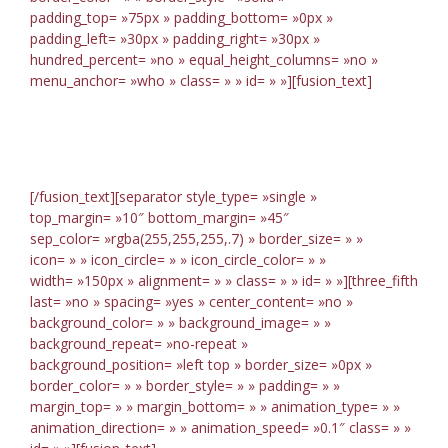
padding_top= »75px » padding_bottom= »0px »
padding_left= »30px » padding_right= »30px »
hundred_percent= »no » equal_height_columns= »no »
menu_anchor= »who » class= » » id= » »][fusion_text]
Who Are We
[/fusion_text][separator style_type= »single »
top_margin= »10″ bottom_margin= »45″
sep_color= »rgba(255,255,255,.7) » border_size= » »
icon= » » icon_circle= » » icon_circle_color= » »
width= »150px » alignment= » » class= » » id= » »][three_fifth
last= »no » spacing= »yes » center_content= »no »
background_color= » » background_image= » »
background_repeat= »no-repeat »
background_position= »left top » border_size= »0px »
border_color= » » border_style= » » padding= » »
margin_top= » » margin_bottom= » » animation_type= » »
animation_direction= » » animation_speed= »0.1″ class= » »