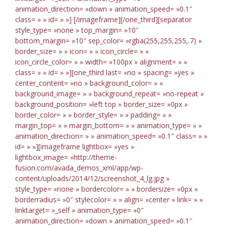
animation_direction= »down » animation_speed= »0.1″
class= » » id= » »]
[/imageframe][/one_third][separator
style_type= »none » top_margin= »10″
bottom_margin= »10″ sep_color= »rgba(255,255,255,.7) »
border_size= » » icon= » » icon_circle= » »
icon_circle_color= » » width= »100px » alignment= » »
class= » » id= » »][one_third last= »no » spacing= »yes »
center_content= »no » background_color= » »
background_image= » » background_repeat= »no-repeat »
background_position= »left top » border_size= »0px »
border_color= » » border_style= » » padding= » »
margin_top= » » margin_bottom= » » animation_type= » »
animation_direction= » » animation_speed= »0.1″ class= » »
id= » »][imageframe lightbox= »yes »
lightbox_image= »http://theme-
fusion.com/avada_demos_xml/app/wp-
content/uploads/2014/12/screenshot_4_lg.jpg »
style_type= »none » bordercolor= » » bordersize= »0px »
borderradius= »0″ stylecolor= » » align= »center » link= » »
linktarget= »_self » animation_type= »0″
animation_direction= »down » animation_speed= »0.1″