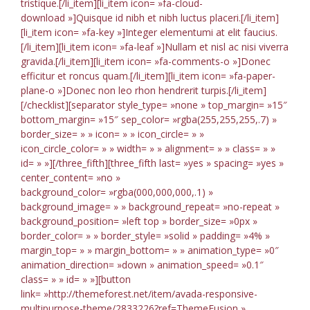
tristique.[/li_item][li_item icon= »fa-cloud-
download »]Quisque id nibh et nibh luctus placeri.[/li_item]
[li_item icon= »fa-key »]Integer elementumi at elit faucius.
[/li_item][li_item icon= »fa-leaf »]Nullam et nisl ac nisi viverra
gravida.[/li_item][li_item icon= »fa-comments-o »]Donec
efficitur et roncus quam.[/li_item][li_item icon= »fa-paper-
plane-o »]Donec non leo rhon hendrerit turpis.[/li_item]
[/checklist][separator style_type= »none » top_margin= »15″
bottom_margin= »15″ sep_color= »rgba(255,255,255,.7) »
border_size= » » icon= » » icon_circle= » »
icon_circle_color= » » width= » » alignment= » » class= » »
id= » »][/three_fifth][three_fifth last= »yes » spacing= »yes »
center_content= »no »
background_color= »rgba(000,000,000,.1) »
background_image= » » background_repeat= »no-repeat »
background_position= »left top » border_size= »0px »
border_color= » » border_style= »solid » padding= »4% »
margin_top= » » margin_bottom= » » animation_type= »0″
animation_direction= »down » animation_speed= »0.1″
class= » » id= » »][button
link= »http://themeforest.net/item/avada-responsive-
multipurpose-theme/2833226?ref=ThemeFusion »