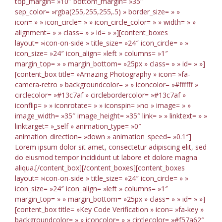
top_margin= »10″ bottom_margin= »35″
sep_color= »rgba(255,255,255,.5) » border_size= » »
icon= » » icon_circle= » » icon_circle_color= » » width= » »
alignment= » » class= » » id= » »][content_boxes
layout= »icon-on-side » title_size= »24″ icon_circle= » »
icon_size= »24″ icon_align= »left » columns= »1″
margin_top= » » margin_bottom= »25px » class= » » id= » »]
[content_box title= »Amazing Photography » icon= »fa-
camera-retro » backgroundcolor= » » iconcolor= »#ffffff »
circlecolor= »#13c7af » circlebordercolor= »#13c7af »
iconflip= » » iconrotate= » » iconspin= »no » image= » »
image_width= »35″ image_height= »35″ link= » » linktext= » »
linktarget= »_self » animation_type= »0″
animation_direction= »down » animation_speed= »0.1″]
Lorem ipsum dolor sit amet, consectetur adipiscing elit, sed
do eiusmod tempor incididunt ut labore et dolore magna
aliqua.[/content_box][/content_boxes][content_boxes
layout= »icon-on-side » title_size= »24″ icon_circle= » »
icon_size= »24″ icon_align= »left » columns= »1″
margin_top= » » margin_bottom= »25px » class= » » id= » »]
[content_box title= »Key Code Verification » icon= »fa-key »
backgroundcolor= » » iconcolor= » » circlecolor= »#f57a62″