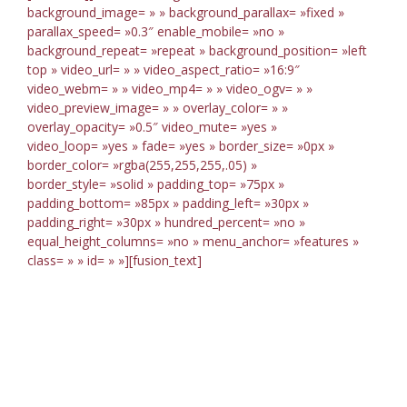
background_image= » » background_parallax= »fixed »
parallax_speed= »0.3″ enable_mobile= »no »
background_repeat= »repeat » background_position= »left
top » video_url= » » video_aspect_ratio= »16:9″
video_webm= » » video_mp4= » » video_ogv= » »
video_preview_image= » » overlay_color= » »
overlay_opacity= »0.5″ video_mute= »yes »
video_loop= »yes » fade= »yes » border_size= »0px »
border_color= »rgba(255,255,255,.05) »
border_style= »solid » padding_top= »75px »
padding_bottom= »85px » padding_left= »30px »
padding_right= »30px » hundred_percent= »no »
equal_height_columns= »no » menu_anchor= »features »
class= » » id= » »][fusion_text]
Features
That Matter