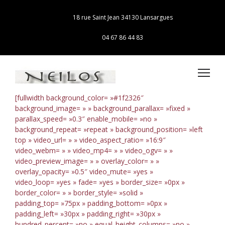
18 rue Saint Jean 34130 Lansargues
04 67 86 44 83
[fullwidth background_color= »#1f2326″
background_image= » » background_parallax= »fixed »
parallax_speed= »0.3″ enable_mobile= »no »
background_repeat= »repeat » background_position= »left
top » video_url= » » video_aspect_ratio= »16:9″
video_webm= » » video_mp4= » » video_ogv= » »
video_preview_image= » » overlay_color= » »
overlay_opacity= »0.5″ video_mute= »yes »
video_loop= »yes » fade= »yes » border_size= »0px »
border_color= » » border_style= »solid »
padding_top= »75px » padding_bottom= »0px »
padding_left= »30px » padding_right= »30px »
hundred_percent= »no » equal_height_columns= »no »