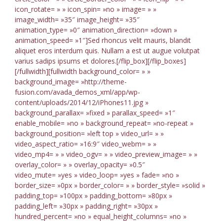
icon_rotate= » » icon_spin= »no » image= » »
image_width= »35″ image_height= »35″
animation_type= »0″ animation_direction= »down »
animation_speed= »1″]Sed rhoncus velit mauris, blandit
aliquet eros interdum quis. Nullam a est ut augue volutpat
varius sadips ipsums et dolores.[/flip_box][/flip_boxes]
[/fullwidth][fullwidth background_color= » »
background_image= »http://theme-
fusion.com/avada_demos_xml/app/wp-
content/uploads/2014/12/iPhones11.jpg »
background_parallax= »fixed » parallax_speed= »1″
enable_mobile= »no » background_repeat= »no-repeat »
background_position= »left top » video_url= » »
video_aspect_ratio= »16:9″ video_webm= » »
video_mp4= » » video_ogv= » » video_preview_image= » »
overlay_color= » » overlay_opacity= »0.5″
video_mute= »yes » video_loop= »yes » fade= »no »
border_size= »0px » border_color= » » border_style= »solid »
padding_top= »100px » padding_bottom= »80px »
padding_left= »30px » padding_right= »30px »
hundred_percent= »no » equal_height_columns= »no »