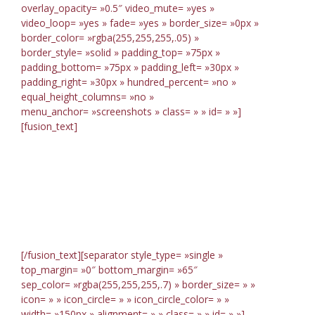
overlay_opacity= »0.5″ video_mute= »yes »
video_loop= »yes » fade= »yes » border_size= »0px »
border_color= »rgba(255,255,255,.05) »
border_style= »solid » padding_top= »75px »
padding_bottom= »75px » padding_left= »30px »
padding_right= »30px » hundred_percent= »no »
equal_height_columns= »no »
menu_anchor= »screenshots » class= » » id= » »]
[fusion_text]
Screenshot
Candy
[/fusion_text][separator style_type= »single »
top_margin= »0″ bottom_margin= »65″
sep_color= »rgba(255,255,255,.7) » border_size= » »
icon= » » icon_circle= » » icon_circle_color= » »
width= »150px » alignment= » » class= » » id= » »]