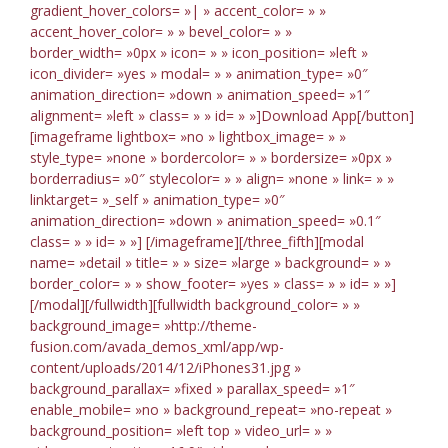
gradient_hover_colors= »| » accent_color= » »
accent_hover_color= » » bevel_color= » »
border_width= »0px » icon= » » icon_position= »left »
icon_divider= »yes » modal= » » animation_type= »0″
animation_direction= »down » animation_speed= »1″
alignment= »left » class= » » id= » »]Download App[/button]
[imageframe lightbox= »no » lightbox_image= » »
style_type= »none » bordercolor= » » bordersize= »0px »
borderradius= »0″ stylecolor= » » align= »none » link= » »
linktarget= »_self » animation_type= »0″
animation_direction= »down » animation_speed= »0.1″
class= » » id= » »]
[/imageframe][/three_fifth][modal
name= »detail » title= » » size= »large » background= » »
border_color= » » show_footer= »yes » class= » » id= » »]
[/modal][/fullwidth][fullwidth background_color= » »
background_image= »http://theme-
fusion.com/avada_demos_xml/app/wp-
content/uploads/2014/12/iPhones31.jpg »
background_parallax= »fixed » parallax_speed= »1″
enable_mobile= »no » background_repeat= »no-repeat »
background_position= »left top » video_url= » »