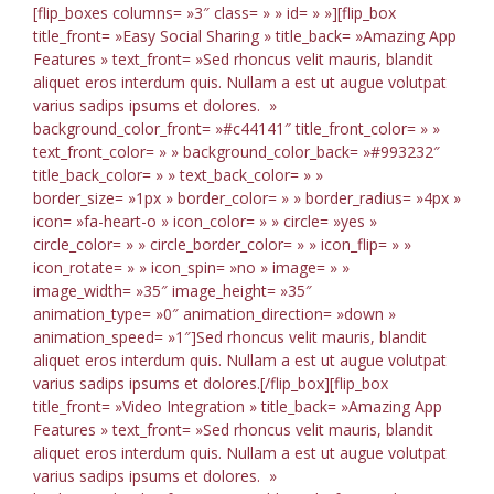
[flip_boxes columns= »3″ class= » » id= » »][flip_box
title_front= »Easy Social Sharing » title_back= »Amazing App
Features » text_front= »Sed rhoncus velit mauris, blandit
aliquet eros interdum quis. Nullam a est ut augue volutpat
varius sadips ipsums et dolores. »
background_color_front= »#c44141″ title_front_color= » »
text_front_color= » » background_color_back= »#993232″
title_back_color= » » text_back_color= » »
border_size= »1px » border_color= » » border_radius= »4px »
icon= »fa-heart-o » icon_color= » » circle= »yes »
circle_color= » » circle_border_color= » » icon_flip= » »
icon_rotate= » » icon_spin= »no » image= » »
image_width= »35″ image_height= »35″
animation_type= »0″ animation_direction= »down »
animation_speed= »1″]Sed rhoncus velit mauris, blandit
aliquet eros interdum quis. Nullam a est ut augue volutpat
varius sadips ipsums et dolores.[/flip_box][flip_box
title_front= »Video Integration » title_back= »Amazing App
Features » text_front= »Sed rhoncus velit mauris, blandit
aliquet eros interdum quis. Nullam a est ut augue volutpat
varius sadips ipsums et dolores. »