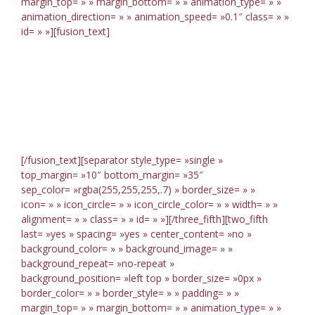
margin_top= » » margin_bottom= » » animation_type= » »
animation_direction= » » animation_speed= »0.1″ class= » »
id= » »][fusion_text]
Live Stats
Anywhere
[/fusion_text][separator style_type= »single »
top_margin= »10″ bottom_margin= »35″
sep_color= »rgba(255,255,255,.7) » border_size= » »
icon= » » icon_circle= » » icon_circle_color= » » width= » »
alignment= » » class= » » id= » »][/three_fifth][two_fifth
last= »yes » spacing= »yes » center_content= »no »
background_color= » » background_image= » »
background_repeat= »no-repeat »
background_position= »left top » border_size= »0px »
border_color= » » border_style= » » padding= » »
margin_top= » » margin_bottom= » » animation_type= » »