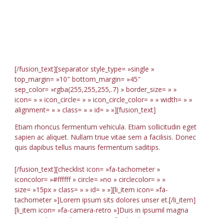
User
Interface
[/fusion_text][separator style_type= »single »
top_margin= »10″ bottom_margin= »45″
sep_color= »rgba(255,255,255,.7) » border_size= » »
icon= » » icon_circle= » » icon_circle_color= » » width= » »
alignment= » » class= » » id= » »][fusion_text]
Etiam rhoncus fermentum vehicula. Etiam sollicitudin eget
sapien ac aliquet. Nullam triue vitae sem a facilisis. Donec
quis dapibus tellus mauris fermentum saditips.
[/fusion_text][checklist icon= »fa-tachometer »
iconcolor= »#ffffff » circle= »no » circlecolor= » »
size= »15px » class= » » id= » »][li_item icon= »fa-
tachometer »]Lorem ipsum sits dolores unser et.[/li_item]
[li_item icon= »fa-camera-retro »]Duis in ipsumil magna