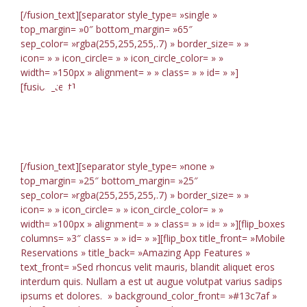
[/fusion_text][separator style_type= »single »
top_margin= »0″ bottom_margin= »65″
sep_color= »rgba(255,255,255,.7) » border_size= » »
icon= » » icon_circle= » » icon_circle_color= » »
width= »150px » alignment= » » class= » » id= » »]
The Reasons
[fusion_text]
You’ll Love It
[/fusion_text][separator style_type= »none »
top_margin= »25″ bottom_margin= »25″
sep_color= »rgba(255,255,255,.7) » border_size= » »
icon= » » icon_circle= » » icon_circle_color= » »
width= »100px » alignment= » » class= » » id= » »][flip_boxes
columns= »3″ class= » » id= » »][flip_box title_front= »Mobile
Reservations » title_back= »Amazing App Features »
text_front= »Sed rhoncus velit mauris, blandit aliquet eros
interdum quis. Nullam a est ut augue volutpat varius sadips
ipsums et dolores. » background_color_front= »#13c7af »