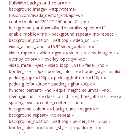
[fullwidth background_color= » »
background_image= »http://theme-
fusion.com/avada_demos_xml/app/wp-
content/uploads/2014/12/iPhones21.jpg »
background_parallax= »fixed » parallax_speed= »1″
enable_mobile= »no » background_repeat= »no-repeat »
background_position= »left top » video_url= » »
video_aspect_ratio= »16:9″ video_webm= » »
video_mp4= » » video_ogv= » » video_preview_image= » »
overlay_color= » » overlay_opacity= »0.5″
video_mute= »yes » video_loop= »yes » fade= »no »
border_size= »0px » border_color= » » border_style= »solid »
padding_top= »100px » padding_bottom= »110px »
padding_left= »30px » padding_right= »30px »
hundred_percent= »no » equal_height_columns= »no »
menu_anchor= » » class= » » id= » »][three_fifth last= »no »
spacing= »yes » center_content= »no »
background_color= » » background_image= » »
background_repeat= »no-repeat »
background_position= »left top » border_size= »0px »
border_color= » » border_style= » » padding= » »