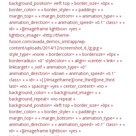
background_position= »left top » border_size= »0px »
border_color= » » border_style= » » padding= » »
margin_top= » » margin_bottom= » » animation_type= » »
animation_direction= » » animation_speed= »0.1″ class= » »
id= » »][imageframe lightbox= »yes »
lightbox_image= »http://theme-
fusion.com/avada_demos_xml/app/wp-
content/uploads/2014/12/screenshot_6_lg.jpg »
style_type= »none » bordercolor= » » bordersize= »0px »
borderradius= »0″ stylecolor= » » align= »center » link= » »
linktarget= »_self » animation_type= »0″
animation_direction= »down » animation_speed= »0.1″
class= » » id= » »]
[/imageframe][/one_third][one_third
last= »no » spacing= »yes » center_content= »no »
background_color= » » background_image= » »
background_repeat= »no-repeat »
background_position= »left top » border_size= »0px »
border_color= » » border_style= » » padding= » »
margin_top= » » margin_bottom= » » animation_type= » »
animation_direction= » » animation_speed= »0.1″ class= » »
id= » »][imageframe lightbox= »yes »