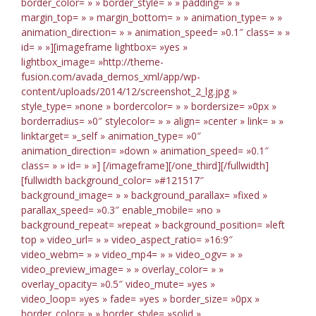
border_color= » » border_style= » » padding= » »
margin_top= » » margin_bottom= » » animation_type= » »
animation_direction= » » animation_speed= »0.1″ class= » »
id= » »][imageframe lightbox= »yes »
lightbox_image= »http://theme-
fusion.com/avada_demos_xml/app/wp-
content/uploads/2014/12/screenshot_2_lg.jpg »
style_type= »none » bordercolor= » » bordersize= »0px »
borderradius= »0″ stylecolor= » » align= »center » link= » »
linktarget= »_self » animation_type= »0″
animation_direction= »down » animation_speed= »0.1″
class= » » id= » »]
[/imageframe][/one_third][/fullwidth]
[fullwidth background_color= »#121517″
background_image= » » background_parallax= »fixed »
parallax_speed= »0.3″ enable_mobile= »no »
background_repeat= »repeat » background_position= »left
top » video_url= » » video_aspect_ratio= »16:9″
video_webm= » » video_mp4= » » video_ogv= » »
video_preview_image= » » overlay_color= » »
overlay_opacity= »0.5″ video_mute= »yes »
video_loop= »yes » fade= »yes » border_size= »0px »
border_color= » » border_style= »solid »