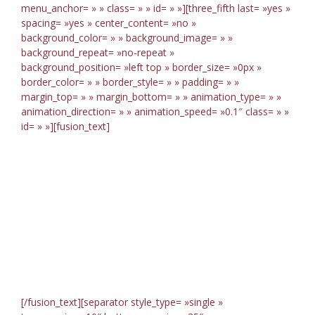
menu_anchor= » » class= » » id= » »][three_fifth last= »yes »
spacing= »yes » center_content= »no »
background_color= » » background_image= » »
background_repeat= »no-repeat »
background_position= »left top » border_size= »0px »
border_color= » » border_style= » » padding= » »
margin_top= » » margin_bottom= » » animation_type= » »
animation_direction= » » animation_speed= »0.1″ class= » »
id= » »][fusion_text]
We Make
Your life
Easier
[/fusion_text][separator style_type= »single »