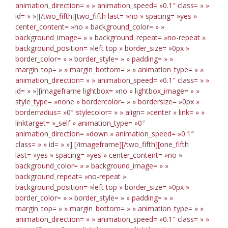
animation_direction= » » animation_speed= »0.1″ class= » »
id= » »][/two_fifth][two_fifth last= »no » spacing= »yes »
center_content= »no » background_color= » »
background_image= » » background_repeat= »no-repeat »
background_position= »left top » border_size= »0px »
border_color= » » border_style= » » padding= » »
margin_top= » » margin_bottom= » » animation_type= » »
animation_direction= » » animation_speed= »0.1″ class= » »
id= » »][imageframe lightbox= »no » lightbox_image= » »
style_type= »none » bordercolor= » » bordersize= »0px »
borderradius= »0″ stylecolor= » » align= »center » link= » »
linktarget= »_self » animation_type= »0″
animation_direction= »down » animation_speed= »0.1″
class= » » id= » »]
[/imageframe][/two_fifth][one_fifth
last= »yes » spacing= »yes » center_content= »no »
background_color= » » background_image= » »
background_repeat= »no-repeat »
background_position= »left top » border_size= »0px »
border_color= » » border_style= » » padding= » »
margin_top= » » margin_bottom= » » animation_type= » »
animation_direction= » » animation_speed= »0.1″ class= » »