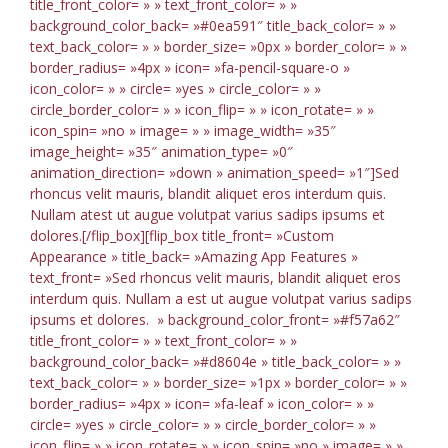
title_front_color= » » text_front_color= » »
background_color_back= »#0ea591″ title_back_color= » »
text_back_color= » » border_size= »0px » border_color= » »
border_radius= »4px » icon= »fa-pencil-square-o »
icon_color= » » circle= »yes » circle_color= » »
circle_border_color= » » icon_flip= » » icon_rotate= » »
icon_spin= »no » image= » » image_width= »35″
image_height= »35″ animation_type= »0″
animation_direction= »down » animation_speed= »1″]Sed
rhoncus velit mauris, blandit aliquet eros interdum quis.
Nullam atest ut augue volutpat varius sadips ipsums et
dolores.[/flip_box][flip_box title_front= »Custom
Appearance » title_back= »Amazing App Features »
text_front= »Sed rhoncus velit mauris, blandit aliquet eros
interdum quis. Nullam a est ut augue volutpat varius sadips
ipsums et dolores. » background_color_front= »#f57a62″
title_front_color= » » text_front_color= » »
background_color_back= »#d8604e » title_back_color= » »
text_back_color= » » border_size= »1px » border_color= » »
border_radius= »4px » icon= »fa-leaf » icon_color= » »
circle= »yes » circle_color= » » circle_border_color= » »
icon_flip= » » icon_rotate= » » icon_spin= »no » image= » »