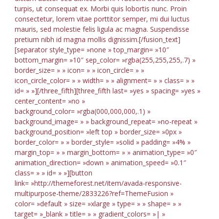
turpis, ut consequat ex. Morbi quis lobortis nunc. Proin
consectetur, lorem vitae porttitor semper, mi dui luctus
mauris, sed molestie felis ligula ac magna. Suspendisse
pretium nibh id magna mollis dignissim.[/fusion_text]
[separator style_type= »none » top_margin= »10″
bottom_margin= »10″ sep_color= »rgba(255,255,255,.7) »
border_size= » » icon= » » icon_circle= » »
icon_circle_color= » » width= » » alignment= » » class= » »
id= » »][/three_fifth][three_fifth last= »yes » spacing= »yes »
center_content= »no »
background_color= »rgba(000,000,000,.1) »
background_image= » » background_repeat= »no-repeat »
background_position= »left top » border_size= »0px »
border_color= » » border_style= »solid » padding= »4% »
margin_top= » » margin_bottom= » » animation_type= »0″
animation_direction= »down » animation_speed= »0.1″
class= » » id= » »][button
link= »http://themeforest.net/item/avada-responsive-
multipurpose-theme/2833226?ref=ThemeFusion »
color= »default » size= »xlarge » type= » » shape= » »
target= »_blank » title= » » gradient_colors= »| »