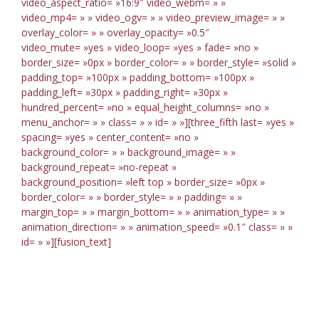
video_aspect_ratio= »16:9″ video_webm= » »
video_mp4= » » video_ogv= » » video_preview_image= » »
overlay_color= » » overlay_opacity= »0.5″
video_mute= »yes » video_loop= »yes » fade= »no »
border_size= »0px » border_color= » » border_style= »solid »
padding_top= »100px » padding_bottom= »100px »
padding_left= »30px » padding_right= »30px »
hundred_percent= »no » equal_height_columns= »no »
menu_anchor= » » class= » » id= » »][three_fifth last= »yes »
spacing= »yes » center_content= »no »
background_color= » » background_image= » »
background_repeat= »no-repeat »
background_position= »left top » border_size= »0px »
border_color= » » border_style= » » padding= » »
margin_top= » » margin_bottom= » » animation_type= » »
animation_direction= » » animation_speed= »0.1″ class= » »
id= » »][fusion_text]
Beautiful