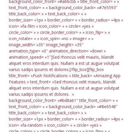
background_color_front= »#a66cbb » title_front_color= » »
text_front_color= » » background_color_back= »#7e5593″
title_back_color= » » text_back_color= » »
border_size= »1px » border_color= » » border_radius= »4px »
icon= »fa-film » icon_color= » » circle= »yes »
circle_color= » » circle_border_color= » » icon_flip= » »
icon_rotate= » » icon_spin= »no » image= » »
image_width= »35″ image_height= »35″
animation_type= »0″ animation_direction= »down »
animation_speed= »1″]Sed rhoncus velit mauris, blandit
aliquet eros interdum quis. Nullam a est ut augue volutpat
varius sadips ipsums et dolores.[/flip_box][flip_box
title_front= »Push Notifications » title_back= »Amazing App
Features » text_front= »Sed rhoncus velit mauris, blandit
aliquet eros interdum quis. Nullam a est ut augue volutpat
varius sadips ipsums et dolores. »
background_color_front= »#bd8a61″ title_front_color= » »
text_front_color= » » background_color_back= »#8e6548″
title_back_color= » » text_back_color= » »
border_size= »1px » border_color= » » border_radius= »4px »
icon= »fa-random » icon_color= » » circle= »yes »
circle_color= » » circle_border_color= » » icon_flip= » »