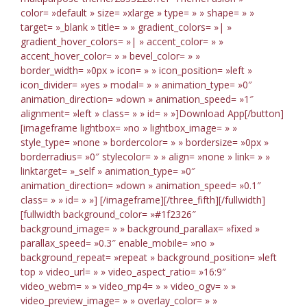
color= »default » size= »xlarge » type= » » shape= » »
target= »_blank » title= » » gradient_colors= »| »
gradient_hover_colors= »| » accent_color= » »
accent_hover_color= » » bevel_color= » »
border_width= »0px » icon= » » icon_position= »left »
icon_divider= »yes » modal= » » animation_type= »0″
animation_direction= »down » animation_speed= »1″
alignment= »left » class= » » id= » »]Download App[/button]
[imageframe lightbox= »no » lightbox_image= » »
style_type= »none » bordercolor= » » bordersize= »0px »
borderradius= »0″ stylecolor= » » align= »none » link= » »
linktarget= »_self » animation_type= »0″
animation_direction= »down » animation_speed= »0.1″
class= » » id= » »]
[/imageframe][/three_fifth][/fullwidth]
[fullwidth background_color= »#1f2326″
background_image= » » background_parallax= »fixed »
parallax_speed= »0.3″ enable_mobile= »no »
background_repeat= »repeat » background_position= »left
top » video_url= » » video_aspect_ratio= »16:9″
video_webm= » » video_mp4= » » video_ogv= » »
video_preview_image= » » overlay_color= » »