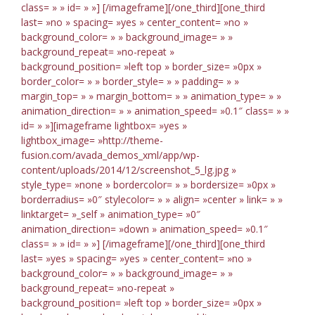
class= » » id= » »]
[/imageframe][/one_third][one_third
last= »no » spacing= »yes » center_content= »no »
background_color= » » background_image= » »
background_repeat= »no-repeat »
background_position= »left top » border_size= »0px »
border_color= » » border_style= » » padding= » »
margin_top= » » margin_bottom= » » animation_type= » »
animation_direction= » » animation_speed= »0.1″ class= » »
id= » »][imageframe lightbox= »yes »
lightbox_image= »http://theme-
fusion.com/avada_demos_xml/app/wp-
content/uploads/2014/12/screenshot_5_lg.jpg »
style_type= »none » bordercolor= » » bordersize= »0px »
borderradius= »0″ stylecolor= » » align= »center » link= » »
linktarget= »_self » animation_type= »0″
animation_direction= »down » animation_speed= »0.1″
class= » » id= » »]
[/imageframe][/one_third][one_third
last= »yes » spacing= »yes » center_content= »no »
background_color= » » background_image= » »
background_repeat= »no-repeat »
background_position= »left top » border_size= »0px »