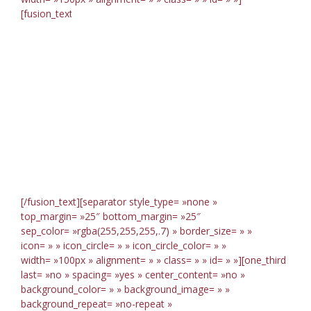
Everyone
[fusion_text]
loves looking
at eye candy,
check out
ours.
[/fusion_text][separator style_type= »none »
top_margin= »25″ bottom_margin= »25″
sep_color= »rgba(255,255,255,.7) » border_size= » »
icon= » » icon_circle= » » icon_circle_color= » »
width= »100px » alignment= » » class= » » id= » »][one_third
last= »no » spacing= »yes » center_content= »no »
background_color= » » background_image= » »
background_repeat= »no-repeat »