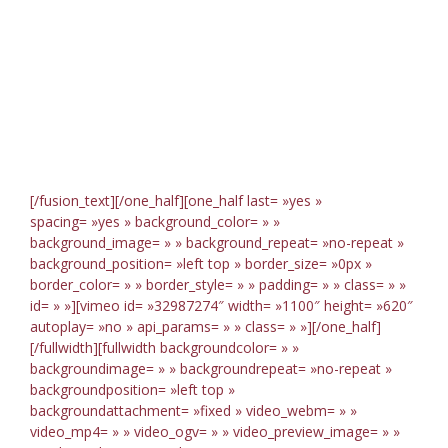
[/fusion_text][/one_half][one_half last= »yes »
spacing= »yes » background_color= » »
background_image= » » background_repeat= »no-repeat »
background_position= »left top » border_size= »0px »
border_color= » » border_style= » » padding= » » class= » »
id= » »][vimeo id= »32987274″ width= »1100″ height= »620″
autoplay= »no » api_params= » » class= » »][/one_half]
[/fullwidth][fullwidth backgroundcolor= » »
backgroundimage= » » backgroundrepeat= »no-repeat »
backgroundposition= »left top »
backgroundattachment= »fixed » video_webm= » »
video_mp4= » » video_ogv= » » video_preview_image= » »