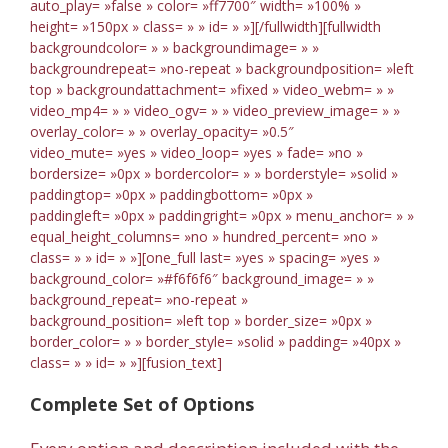
auto_play= »false » color= »ff7700″ width= »100% »
height= »150px » class= » » id= » »][/fullwidth][fullwidth
backgroundcolor= » » backgroundimage= » »
backgroundrepeat= »no-repeat » backgroundposition= »left
top » backgroundattachment= »fixed » video_webm= » »
video_mp4= » » video_ogv= » » video_preview_image= » »
overlay_color= » » overlay_opacity= »0.5″
video_mute= »yes » video_loop= »yes » fade= »no »
bordersize= »0px » bordercolor= » » borderstyle= »solid »
paddingtop= »0px » paddingbottom= »0px »
paddingleft= »0px » paddingright= »0px » menu_anchor= » »
equal_height_columns= »no » hundred_percent= »no »
class= » » id= » »][one_full last= »yes » spacing= »yes »
background_color= »#f6f6f6″ background_image= » »
background_repeat= »no-repeat »
background_position= »left top » border_size= »0px »
border_color= » » border_style= »solid » padding= »40px »
class= » » id= » »][fusion_text]
Complete Set of Options