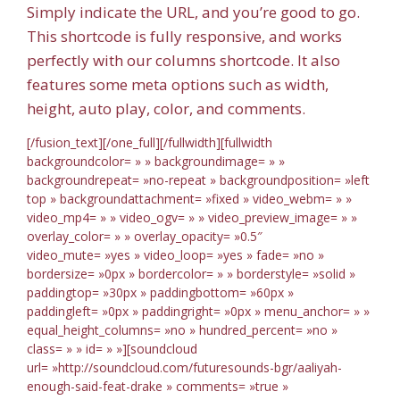
Simply indicate the URL, and you’re good to go.
This shortcode is fully responsive, and works
perfectly with our columns shortcode. It also
features some meta options such as width,
height, auto play, color, and comments.
[/fusion_text][/one_full][/fullwidth][fullwidth
backgroundcolor= » » backgroundimage= » »
backgroundrepeat= »no-repeat » backgroundposition= »left
top » backgroundattachment= »fixed » video_webm= » »
video_mp4= » » video_ogv= » » video_preview_image= » »
overlay_color= » » overlay_opacity= »0.5″
video_mute= »yes » video_loop= »yes » fade= »no »
bordersize= »0px » bordercolor= » » borderstyle= »solid »
paddingtop= »30px » paddingbottom= »60px »
paddingleft= »0px » paddingright= »0px » menu_anchor= » »
equal_height_columns= »no » hundred_percent= »no »
class= » » id= » »][soundcloud
url= »http://soundcloud.com/futuresounds-bgr/aaliyah-
enough-said-feat-drake » comments= »true »