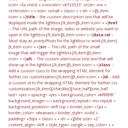
icon= »fa-check » iconcolor= »#333333″ circle= »no »
circlecolor= » » size= »small » class= » » id= » »][li_item
icon= » »]
title
– the
custom description text
that will be
displayed inside the lightbox.[/li_item][li_item icon= » »]
href
– The URL path of the image, video or website you want to
open in the lightbox.[/li_item][li_item icon= » »]
data-rel
–
Must stay as
prettyPhoto
for the lightbox to work.[/li_item]
[li_item icon= » »]
src
– The URL path of the small
image that will trigger the lightbox.[/li_item][li_item
icon= » »]
alt
– The
custom alternative title text
that will
show up in the lightbox.[/li_item][li_item icon= » »]
class
–
Add a
custom class
to the wrapping HTML element for
further css customization.[/li_item][li_item icon= » »]
id
– Add
a
custom id
to the wrapping HTML element for further css
customization.[/li_item][/checklist][/one_half][one_half
last= »yes » spacing= »yes » background_color= »#f8f8f8″
background_image= » » background_repeat= »no-repeat »
background_position= »left top » border_size= »1px »
border_color= »#eaeaea » border_style= »solid »
padding= »30px » class= » » id= » »][title size= »2″
content_align= »left » style_type= »single » sep_color= » »