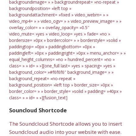
backgroundimage= » » backgroundrepeat= »no-repeat »
backgroundposition= »left top »
backgroundattachment= »fixed » video_webm= » »
video_mp4= » » video_ogv= » » video_preview_image= » »
overlay_color= » » overlay_opacity= »0.5″
video_mute= »yes » video_loop= »yes » fade= »no »
bordersize= »0px » bordercolor= » » borderstyle= »solid »
paddingtop= »0px » paddingbottom= »0px »
paddingleft= »0px » paddingright= »0px » menu_anchor= » »
equal_height_columns= »no » hundred_percent= »no »
class= » » id= » »][one_full last= »yes » spacing= »yes »
background_color= »#f6f6f6″ background_image= » »
background_repeat= »no-repeat »
background_position= »left top » border_size= »0px »
border_color= » » border_style= »solid » padding= »40px »
class= » » id= » »][fusion_text]
Souncloud Shortcode
The Soundcloud Shortcode allows you to insert
Soundcloud audio into your website with ease.