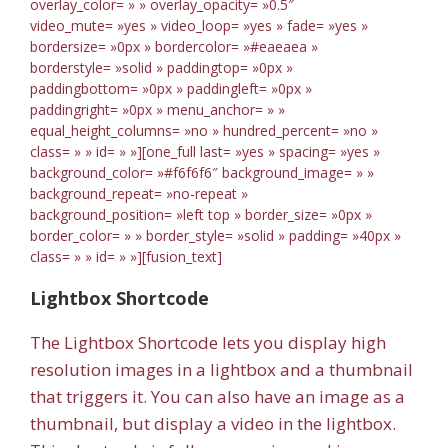
overlay_color= » » overlay_opacity= »0.5″
video_mute= »yes » video_loop= »yes » fade= »yes »
bordersize= »0px » bordercolor= »#eaeaea »
borderstyle= »solid » paddingtop= »0px »
paddingbottom= »0px » paddingleft= »0px »
paddingright= »0px » menu_anchor= » »
equal_height_columns= »no » hundred_percent= »no »
class= » » id= » »][one_full last= »yes » spacing= »yes »
background_color= »#f6f6f6″ background_image= » »
background_repeat= »no-repeat »
background_position= »left top » border_size= »0px »
border_color= » » border_style= »solid » padding= »40px »
class= » » id= » »][fusion_text]
Lightbox Shortcode
The Lightbox Shortcode lets you display high
resolution images in a lightbox and a thumbnail
that triggers it. You can also have an image as a
thumbnail, but display a video in the lightbox.