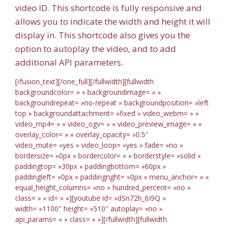
video ID. This shortcode is fully responsive and
allows you to indicate the width and height it will
display in. This shortcode also gives you the
option to autoplay the video, and to add
additional API parameters.
[/fusion_text][/one_full][/fullwidth][fullwidth
backgroundcolor= » » backgroundimage= » »
backgroundrepeat= »no-repeat » backgroundposition= »left
top » backgroundattachment= »fixed » video_webm= » »
video_mp4= » » video_ogv= » » video_preview_image= » »
overlay_color= » » overlay_opacity= »0.5″
video_mute= »yes » video_loop= »yes » fade= »no »
bordersize= »0px » bordercolor= » » borderstyle= »solid »
paddingtop= »30px » paddingbottom= »60px »
paddingleft= »0px » paddingright= »0px » menu_anchor= » »
equal_height_columns= »no » hundred_percent= »no »
class= » » id= » »][youtube id= »dSn72h_6I9Q »
width= »1100″ height= »510″ autoplay= »no »
api_params= » » class= » »][/fullwidth][fullwidth