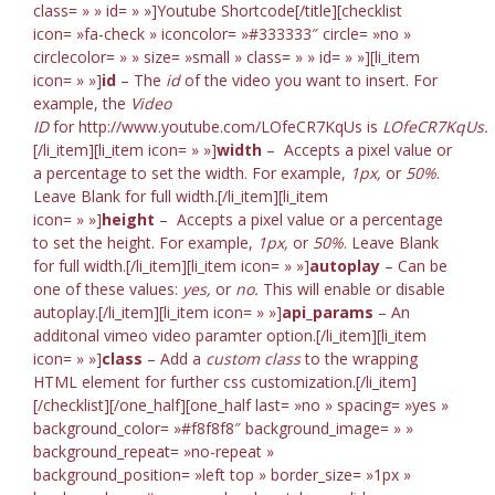
class= » » id= » »]Youtube Shortcode[/title][checklist
icon= »fa-check » iconcolor= »#333333″ circle= »no »
circlecolor= » » size= »small » class= » » id= » »][li_item
icon= » »]
id
– The
id
of the video you want to insert. For
example, the
Video
ID
for http://www.youtube.com/LOfeCR7KqUs is
LOfeCR7KqUs.
[/li_item][li_item icon= » »]
width
– Accepts a pixel value or
a percentage to set the width. For example,
1px,
or
50%
.
Leave Blank for full width.[/li_item][li_item
icon= » »]
height
– Accepts a pixel value or a percentage
to set the height. For example,
1px,
or
50%
. Leave Blank
for full width.[/li_item][li_item icon= » »]
autoplay
– Can be
one of these values:
yes,
or
no.
This will enable or disable
autoplay.[/li_item][li_item icon= » »]
api_params
– An
additonal vimeo video paramter option.[/li_item][li_item
icon= » »]
class
– Add a
custom class
to the wrapping
HTML element for further css customization.[/li_item]
[/checklist][/one_half][one_half last= »no » spacing= »yes »
background_color= »#f8f8f8″ background_image= » »
background_repeat= »no-repeat »
background_position= »left top » border_size= »1px »