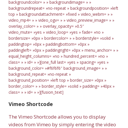
backgroundcolor= » » backgroundimage= » »
backgroundrepeat= »no-repeat » backgroundposition= »left
top » backgroundattachment= »fixed » video_webm= » »
video_mp4= » » video_ogv= » » video_preview_image= » »
overlay_color= » » overlay_opacity= »0.5″
video_mute= »yes » video_loop= »yes » fade= »no »
bordersize= »0px » bordercolor= » » borderstyle= »solid »
paddingtop= »0px » paddingbottom= »0px »
paddingleft= »0px » paddingright= »0px » menu_anchor= » »
equal_height_columns= »no » hundred_percent= »no »
class= » » id= » »][one_full last= »yes » spacing= »yes »
background_color= »#f6f6f6″ background_image= » »
background_repeat= »no-repeat »
background_position= »left top » border_size= »0px »
border_color= » » border_style= »solid » padding= »40px »
class= » » id= » »][fusion_text]
Vimeo Shortcode
The Vimeo Shortcode allows you to display
videos from Vimeo by simply entering the video