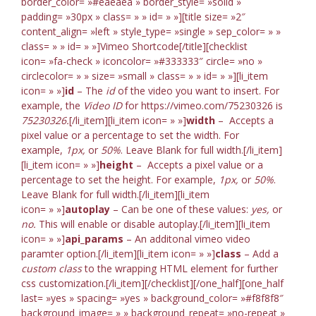
border_color= »#eaeaea » border_style= »solid »
padding= »30px » class= » » id= » »][title size= »2″
content_align= »left » style_type= »single » sep_color= » »
class= » » id= » »]Vimeo Shortcode[/title][checklist
icon= »fa-check » iconcolor= »#333333″ circle= »no »
circlecolor= » » size= »small » class= » » id= » »][li_item
icon= » »]
id
– The
id
of the video you want to insert. For
example, the
Video ID
for https://vimeo.com/75230326 is
75230326.
[/li_item][li_item icon= » »]
width
– Accepts a
pixel value or a percentage to set the width. For
example,
1px,
or
50%
. Leave Blank for full width.[/li_item]
[li_item icon= » »]
height
– Accepts a pixel value or a
percentage to set the height. For example,
1px,
or
50%
.
Leave Blank for full width.[/li_item][li_item
icon= » »]
autoplay
– Can be one of these values:
yes,
or
no.
This will enable or disable autoplay.[/li_item][li_item
icon= » »]
api_params
– An additonal vimeo video
paramter option.[/li_item][li_item icon= » »]
class
– Add a
custom class
to the wrapping HTML element for further
css customization.[/li_item][/checklist][/one_half][one_half
last= »yes » spacing= »yes » background_color= »#f8f8f8″
background_image= » » background_repeat= »no-repeat »