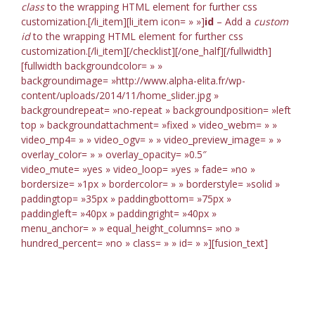
class
to the wrapping HTML element for further css
customization.[/li_item][li_item icon= » »]
id
– Add a
custom
id
to the wrapping HTML element for further css
customization.[/li_item][/checklist][/one_half][/fullwidth]
[fullwidth backgroundcolor= » »
backgroundimage= »http://www.alpha-elita.fr/wp-
content/uploads/2014/11/home_slider.jpg »
backgroundrepeat= »no-repeat » backgroundposition= »left
top » backgroundattachment= »fixed » video_webm= » »
video_mp4= » » video_ogv= » » video_preview_image= » »
overlay_color= » » overlay_opacity= »0.5″
video_mute= »yes » video_loop= »yes » fade= »no »
bordersize= »1px » bordercolor= » » borderstyle= »solid »
paddingtop= »35px » paddingbottom= »75px »
paddingleft= »40px » paddingright= »40px »
menu_anchor= » » equal_height_columns= »no »
hundred_percent= »no » class= » » id= » »][fusion_text]
Join The