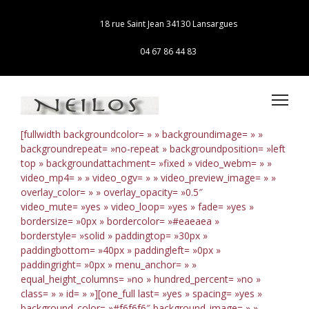
18 rue Saint Jean 34130 Lansargues
04 67 86 44 83
[fullwidth backgroundcolor= » » backgroundimage= » »
backgroundrepeat= »no-repeat » backgroundposition= »left
top » backgroundattachment= »fixed » video_webm= » »
video_mp4= » » video_ogv= » » video_preview_image= » »
overlay_color= » » overlay_opacity= »0.5″
video_mute= »yes » video_loop= »yes » fade= »yes »
bordersize= »0px » bordercolor= »#eaeaea »
borderstyle= »solid » paddingtop= »30px »
paddingbottom= »40px » paddingleft= »0px »
paddingright= »0px » menu_anchor= » »
equal_height_columns= »no » hundred_percent= »no »
class= » » id= » »][one_full last= »yes » spacing= »yes »
background_color= »#f6f6f6″ background_image= » »