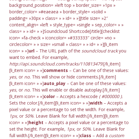
background_position= »left top » border_size= »1px »
border_color= »#eaeaea » border_style= »solid »
padding= »30px » class= » » id= » »][title size= »2″
content_align= »left » style_type= »single » sep_color= » »
class= » » id= » »]Soundcloud Shortcode[/title][checklist
icon= »fa-check » iconcolor= »#333333″ circle= »no »
circlecolor= » » size= »small » class= » » id= » »][li_item
icon= » »]
url
– The URL path of the
soundcloud track
you
want to embed. For example,
http://api.soundcloud.com/tracks/110813479
.[/li_item]
[li_item icon= » »]
comments
– Can be one of these values:
yes,
or
no.
This will show or hide comments.[/li_item]
[li_item icon= » »]
auto_play
– Can be one of these values:
yes,
or
no.
This will enable or disable autoplay.[/li_item]
[li_item icon= » »]
color
– Accepts a hexcode
( #000000 ).
Sets the color.[/li_item][li_item icon= » »]
width
– Accepts a
pixel value or a percentage to set the width. For example,
1px,
or
50%
. Leave Blank for full width.[/li_item][li_item
icon= » »]
height
– Accepts a pixel value or a percentage to
set the height. For example,
1px,
or
50%
. Leave Blank for
full width.[/li_item][li_item icon= » »]
class
– Add a
custom