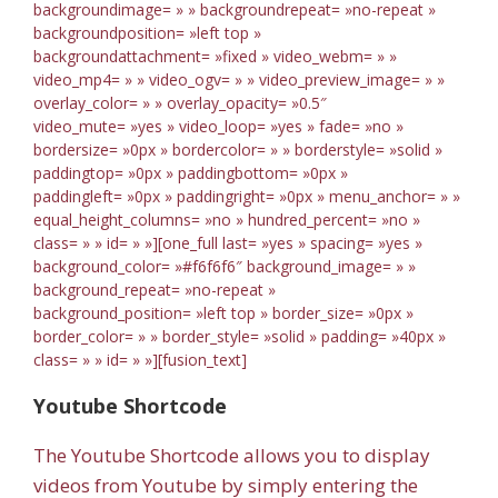
backgroundimage= » » backgroundrepeat= »no-repeat »
backgroundposition= »left top »
backgroundattachment= »fixed » video_webm= » »
video_mp4= » » video_ogv= » » video_preview_image= » »
overlay_color= » » overlay_opacity= »0.5″
video_mute= »yes » video_loop= »yes » fade= »no »
bordersize= »0px » bordercolor= » » borderstyle= »solid »
paddingtop= »0px » paddingbottom= »0px »
paddingleft= »0px » paddingright= »0px » menu_anchor= » »
equal_height_columns= »no » hundred_percent= »no »
class= » » id= » »][one_full last= »yes » spacing= »yes »
background_color= »#f6f6f6″ background_image= » »
background_repeat= »no-repeat »
background_position= »left top » border_size= »0px »
border_color= » » border_style= »solid » padding= »40px »
class= » » id= » »][fusion_text]
Youtube Shortcode
The Youtube Shortcode allows you to display
videos from Youtube by simply entering the