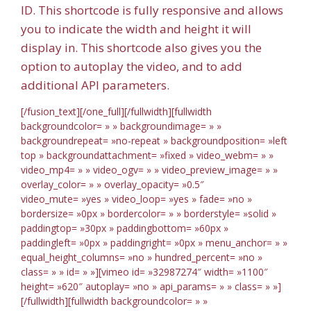
ID. This shortcode is fully responsive and allows
you to indicate the width and height it will
display in. This shortcode also gives you the
option to autoplay the video, and to add
additional API parameters.
[/fusion_text][/one_full][/fullwidth][fullwidth
backgroundcolor= » » backgroundimage= » »
backgroundrepeat= »no-repeat » backgroundposition= »left
top » backgroundattachment= »fixed » video_webm= » »
video_mp4= » » video_ogv= » » video_preview_image= » »
overlay_color= » » overlay_opacity= »0.5″
video_mute= »yes » video_loop= »yes » fade= »no »
bordersize= »0px » bordercolor= » » borderstyle= »solid »
paddingtop= »30px » paddingbottom= »60px »
paddingleft= »0px » paddingright= »0px » menu_anchor= » »
equal_height_columns= »no » hundred_percent= »no »
class= » » id= » »][vimeo id= »32987274″ width= »1100″
height= »620″ autoplay= »no » api_params= » » class= » »]
[/fullwidth][fullwidth backgroundcolor= » »