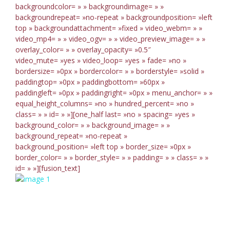
backgroundcolor= » » backgroundimage= » »
backgroundrepeat= »no-repeat » backgroundposition= »left
top » backgroundattachment= »fixed » video_webm= » »
video_mp4= » » video_ogv= » » video_preview_image= » »
overlay_color= » » overlay_opacity= »0.5″
video_mute= »yes » video_loop= »yes » fade= »no »
bordersize= »0px » bordercolor= » » borderstyle= »solid »
paddingtop= »0px » paddingbottom= »60px »
paddingleft= »0px » paddingright= »0px » menu_anchor= » »
equal_height_columns= »no » hundred_percent= »no »
class= » » id= » »][one_half last= »no » spacing= »yes »
background_color= » » background_image= » »
background_repeat= »no-repeat »
background_position= »left top » border_size= »0px »
border_color= » » border_style= » » padding= » » class= » »
id= » »][fusion_text]