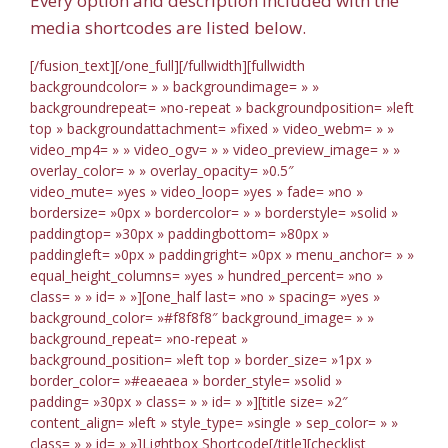
Every option and description included with the
media shortcodes are listed below.
[/fusion_text][/one_full][/fullwidth][fullwidth
backgroundcolor= » » backgroundimage= » »
backgroundrepeat= »no-repeat » backgroundposition= »left
top » backgroundattachment= »fixed » video_webm= » »
video_mp4= » » video_ogv= » » video_preview_image= » »
overlay_color= » » overlay_opacity= »0.5″
video_mute= »yes » video_loop= »yes » fade= »no »
bordersize= »0px » bordercolor= » » borderstyle= »solid »
paddingtop= »30px » paddingbottom= »80px »
paddingleft= »0px » paddingright= »0px » menu_anchor= » »
equal_height_columns= »yes » hundred_percent= »no »
class= » » id= » »][one_half last= »no » spacing= »yes »
background_color= »#f8f8f8″ background_image= » »
background_repeat= »no-repeat »
background_position= »left top » border_size= »1px »
border_color= »#eaeaea » border_style= »solid »
padding= »30px » class= » » id= » »][title size= »2″
content_align= »left » style_type= »single » sep_color= » »
class= » » id= » »]Lightbox Shortcode[/title][checklist