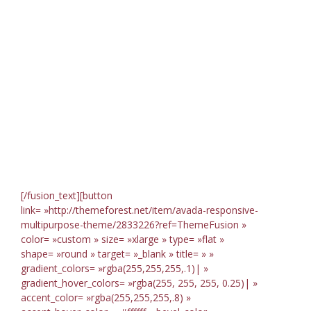
100,000+
Satisfied
Avada
Users!
[/fusion_text][button
link= »http://themeforest.net/item/avada-responsive-
multipurpose-theme/2833226?ref=ThemeFusion »
color= »custom » size= »xlarge » type= »flat »
shape= »round » target= »_blank » title= » »
gradient_colors= »rgba(255,255,255,.1)| »
gradient_hover_colors= »rgba(255, 255, 255, 0.25)| »
accent_color= »rgba(255,255,255,.8) »