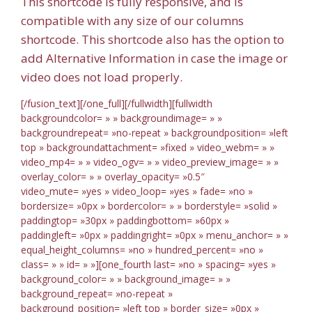
This shortcode is fully responsive, and is
compatible with any size of our columns
shortcode. This shortcode also has the option to
add Alternative Information in case the image or
video does not load properly.
[/fusion_text][/one_full][/fullwidth][fullwidth
backgroundcolor= » » backgroundimage= » »
backgroundrepeat= »no-repeat » backgroundposition= »left
top » backgroundattachment= »fixed » video_webm= » »
video_mp4= » » video_ogv= » » video_preview_image= » »
overlay_color= » » overlay_opacity= »0.5″
video_mute= »yes » video_loop= »yes » fade= »no »
bordersize= »0px » bordercolor= » » borderstyle= »solid »
paddingtop= »30px » paddingbottom= »60px »
paddingleft= »0px » paddingright= »0px » menu_anchor= » »
equal_height_columns= »no » hundred_percent= »no »
class= » » id= » »][one_fourth last= »no » spacing= »yes »
background_color= » » background_image= » »
background_repeat= »no-repeat »
background_position= »left top » border_size= »0px »