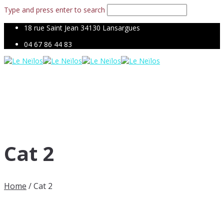
Type and press enter to search
18 rue Saint Jean 34130 Lansargues
04 67 86 44 83
Cat 2
Home
/
Cat 2